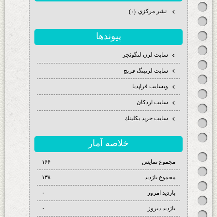
نشر مركزي
(۰)
پيوندها
سايت لرن لنگوئجز
سايت لرنينگ فرنچ
وبسايت فراپديا
سايت اردكان
سايت خريد بكلينك
خلاصه آمار
مجموع نمایش‌
۱۶۶
مجموع بازدید
۱۳۸
بازدید امروز
۰
بازدید دیروز
۰