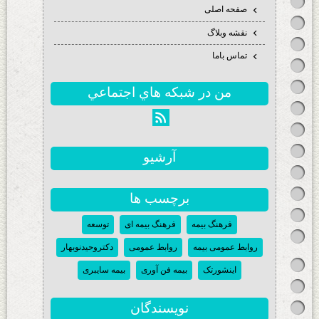
صفحه اصلی
نقشه وبلاگ
تماس باما
من در شبكه هاي اجتماعي
آرشيو
برچسب ها
فرهنگ بیمه
فرهنگ بیمه ای
توسعه
روابط عمومی بیمه
روابط عمومی
دکتروحیدنوبهار
اینشورتک
بیمه فن آوری
بیمه سایبری
نويسندگان